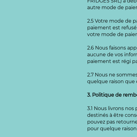
FRIDGES SRL) à débit
autre mode de paie
2.5 Votre mode de pa
paiement est refusé,
votre mode de paiem
2.6 Nous faisons app
aucune de vos infor
paiement est régi pa
2.7 Nous ne sommes
quelque raison que c
3. Politique de rem
3.1 Nous livrons nos
destinés à être con
pouvez pas retourne
pour quelque raison 