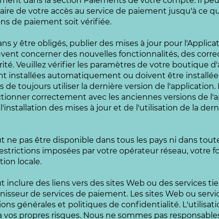
ent dans la section Paiements de votre compte. Il peut
ire de votre accès au service de paiement jusqu'à ce que
ns de paiement soit vérifiée.
ns y être obligés, publier des mises à jour pour l'Applica
uvent concerner des nouvelles fonctionnalités, des corr
ité. Veuillez vérifier les paramètres de votre boutique d'
 sont installées automatiquement ou doivent être instal
 toujours utiliser la dernière version de l'application. 
ionner correctement avec les anciennes versions de l'ap
'installation des mises à jour et de l'utilisation de la der
ut ne pas être disponible dans tous les pays ni dans tout
estrictions imposées par votre opérateur réseau, votre f
tion locale.
t inclure des liens vers des sites Web ou des services tie
urnisseur de services de paiement. Les sites Web ou servic
ons générales et politiques de confidentialité. L'utilisa
it à vos propres risques. Nous ne sommes pas responsabl