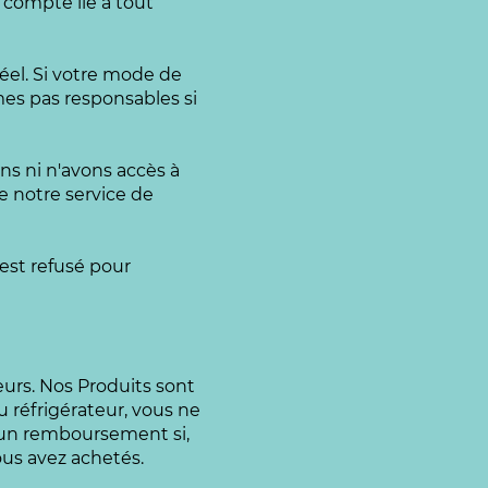
 compte lié à tout
éel. Si votre mode de
mes pas responsables si
ns ni n'avons accès à
 notre service de
st refusé pour
eurs. Nos Produits sont
 réfrigérateur, vous ne
ucun remboursement si,
ous avez achetés.