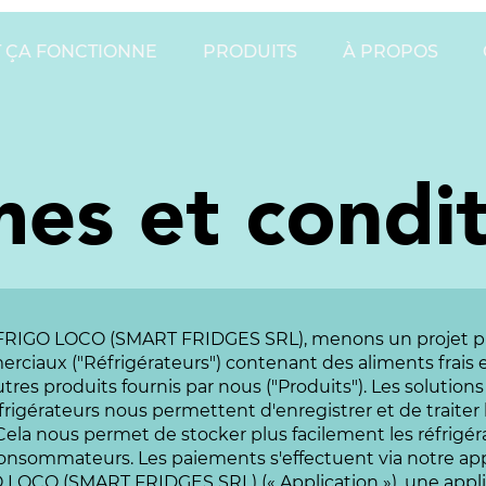
 ÇA FONCTIONNE
PRODUITS
À PROPOS
es et condit
FRIGO LOCO (SMART FRIDGES SRL), menons un projet pi
rciaux ("Réfrigérateurs") contenant des aliments frais e
autres produits fournis par nous ("Produits"). Les solutio
éfrigérateurs nous permettent d'enregistrer et de traiter
ela nous permet de stocker plus facilement les réfrigér
consommateurs. Les paiements s'effectuent via notre app
O LOCO (SMART FRIDGES SRL) (« Application »), une appl