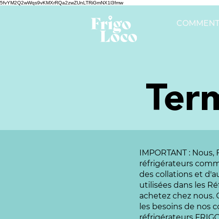
5fvYM2Q2wWqs9vKMXrRQa2zwZUnLTRiGmNX1l3fmw
COMMENT
Term
IMPORTANT : Nous, 
réfrigérateurs comme
des collations et d'
utilisées dans les R
achetez chez nous. C
les besoins de nos 
réfrigérateurs FRIG