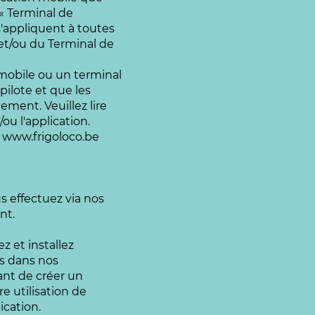
(« Terminal de
s'appliquent à toutes
n et/ou du Terminal de
n mobile ou un terminal
pilote et que les
ement. Veuillez lire
ou l'application.
:
www.frigoloco.be
s effectuez via nos
nt.
z et installez
ts dans nos
ant de créer un
e utilisation de
ication.