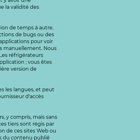
 y avoir une
 la validité des
tion de temps à autre.
ections de bugs ou des
applications pour voir
lées manuellement. Nous
Les réfrigérateurs
plication ; vous êtes
nière version de
es les langues, et peut
ournisseur d'accès
rs, y compris, mais sans
es tiers sont régis par
tion de ces sites Web ou
es du contenu publié