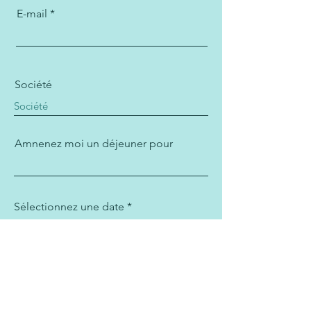
E-mail
Société
Amnenez moi un déjeuner pour
r
Sélectionnez une date
*
e
q
u
i
r
e
d
Demande d'échantillons