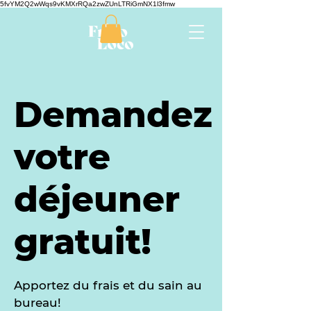
5fvYM2Q2wWqs9vKMXrRQa2zwZUnLTRiGmNX1l3fmw
Demandez
votre
déjeuner
gratuit!
Apportez du frais et du sain au
bureau!