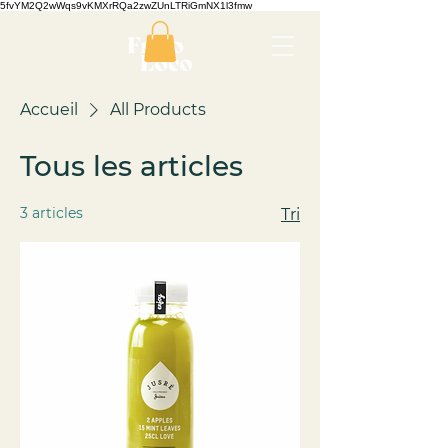
5fvYM2Q2wWqs9vKMXrRQa2zwZUnLTRiGmNX1l3fmw
Accueil
All Products
Tous les articles
3 articles
Tri