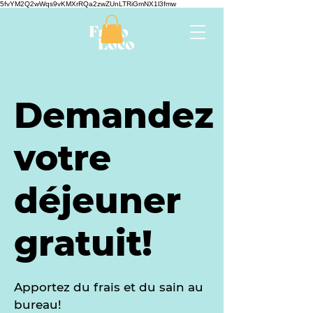
5fvYM2Q2wWqs9vKMXrRQa2zwZUnLTRiGmNX1l3fmw
Demandez
votre
déjeuner
gratuit!
Apportez du frais et du sain au
bureau!