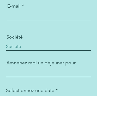
E-mail
Société
Amnenez moi un déjeuner pour
r
Sélectionnez une date
*
e
q
u
i
r
e
d
Demande d'échantillons