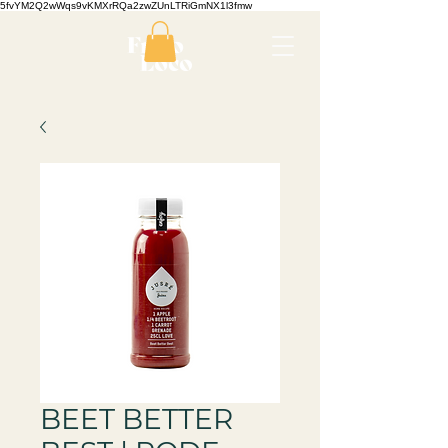
5fvYM2Q2wWqs9vKMXrRQa2zwZUnLTRiGmNX1l3fmw
BEET BETTER